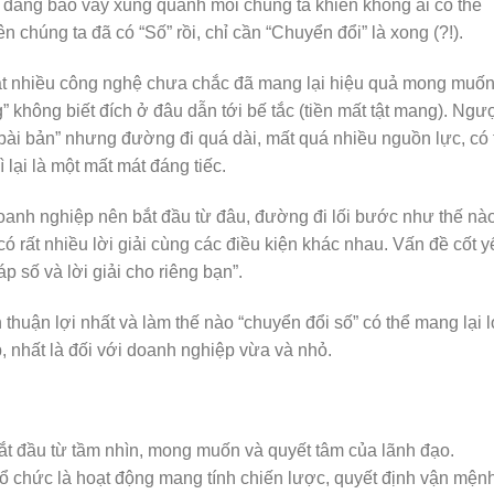
ố đang bao vây xung quanh mỗi chúng ta khiến không ai có thể
 chúng ta đã có “Số” rồi, chỉ cần “Chuyển đổi” là xong (?!).
ật nhiều công nghệ chưa chắc đã mang lại hiệu quả mong muố
không biết đích ở đâu dẫn tới bế tắc (tiền mất tật mang). Ngư
 “bài bản” nhưng đường đi quá dài, mất quá nhiều nguồn lực, có 
 lại là một mất mát đáng tiếc.
oanh nghiệp nên bắt đầu từ đâu, đường đi lối bước như thế nào
có rất nhiều lời giải cùng các điều kiện khác nhau. Vấn đề cốt y
p số và lời giải cho riêng bạn”.
 thuận lợi nhất và làm thế nào “chuyển đổi số” có thể mang lại l
, nhất là đối với doanh nghiệp vừa và nhỏ.
bắt đầu từ tầm nhìn, mong muốn và quyết tâm của lãnh đạo.
tổ chức là hoạt động mang tính chiến lược, quyết định vận mện