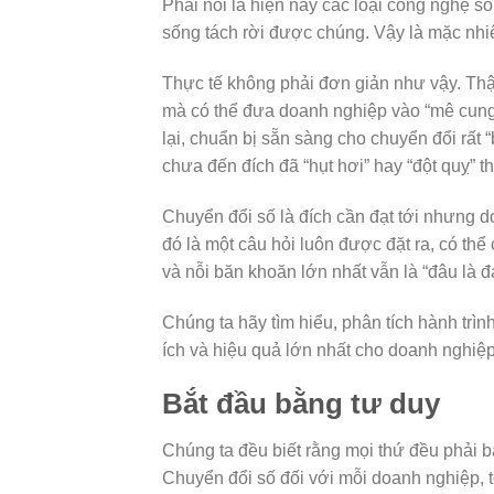
Phải nói là hiện nay các loại công nghệ s
sống tách rời được chúng. Vậy là mặc nhiên
Thực tế không phải đơn giản như vậy. Th
mà có thể đưa doanh nghiệp vào “mê cung” 
lại, chuẩn bị sẵn sàng cho chuyển đổi rất
chưa đến đích đã “hụt hơi” hay “đột quỵ” thì
Chuyển đổi số là đích cần đạt tới nhưng d
đó là một câu hỏi luôn được đặt ra, có thể 
và nỗi băn khoăn lớn nhất vẫn là “đâu là đá
Chúng ta hãy tìm hiểu, phân tích hành trình
ích và hiệu quả lớn nhất cho doanh nghiệp
Bắt đầu bằng tư duy
Chúng ta đều biết rằng mọi thứ đều phải 
Chuyển đổi số đối với mỗi doanh nghiệp, 