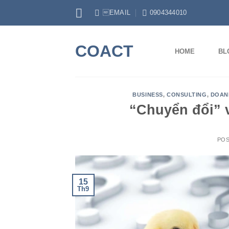
Skip
EMAIL
0904344010
to
content
COACT
HOME
BL
BUSINESS
,
CONSULTING
,
DOANH
“Chuyển đổi” 
PO
15
Th9