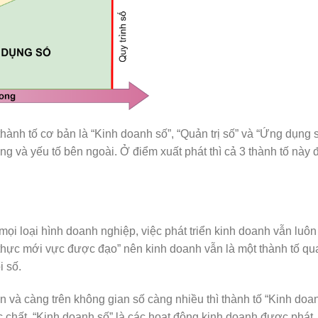
ành tố cơ bản là “Kinh doanh số”, “Quản trị số” và “Ứng dụng s
ong và yếu tố bên ngoài. Ở điểm xuất phát thì cả 3 thành tố này 
ọi loại hình doanh nghiệp, việc phát triển kinh doanh vẫn luôn
thực mới vực được đạo” nên kinh doanh vẫn là một thành tố qu
i số.
n và càng trên không gian số càng nhiều thì thành tố “Kinh doa
chất, “Kinh doanh số” là các hoạt động kinh doanh được phát