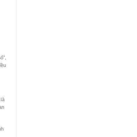
ố”,
đều
 là
an
nh