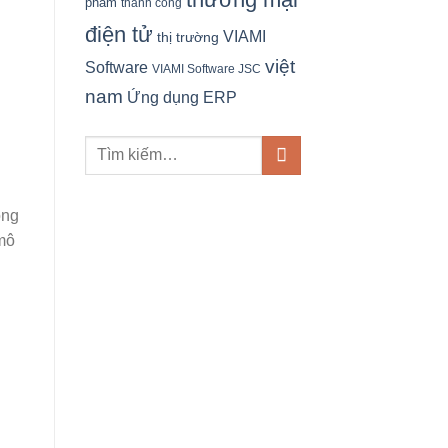
phẩm
thành công
điện tử
VIAMI
thị trường
việt
Software
VIAMI Software JSC
nam
Ứng dụng ERP
ông
mô