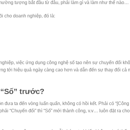
 mường tượng bắt đầu từ đâu, phải làm gì và làm như thế nào…
lõi cho doanh nghiệp, đó là:
h nghiệp, việc ứng dụng công nghệ số tạo nên sự chuyển đổi kh
ng tới hiệu quả ngày càng cao hơn và dẫn đến sự thay đổi cả 
 “Số” trước?
ôn đưa ta đến vòng luẩn quẩn, không có hồi kết. Phải có “[Công
phải “Chuyển đổi” thì “Số” mới thành công, v.v… luôn đặt ra cho