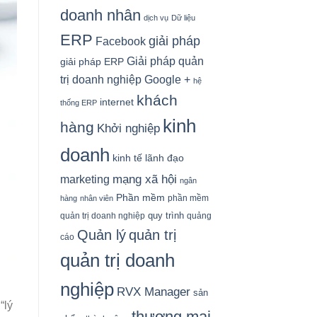
doanh nhân
dịch vụ
Dữ liệu
ERP
giải pháp
Facebook
Giải pháp quản
giải pháp ERP
Google +
trị doanh nghiệp
hệ
khách
internet
thống ERP
kinh
hàng
Khởi nghiệp
doanh
kinh tế
lãnh đạo
mạng xã hội
marketing
ngân
Phần mềm
phần mềm
hàng
nhân viên
quy trình
quản trị doanh nghiệp
quảng
Quản lý
quản trị
cáo
quản trị doanh
nghiệp
RVX Manager
sản
“lý
thương mại