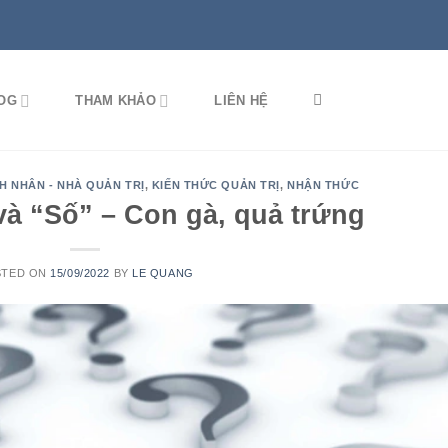
OG
THAM KHẢO
LIÊN HỆ
 NHÂN - NHÀ QUẢN TRỊ
,
KIẾN THỨC QUẢN TRỊ
,
NHẬN THỨC
và “Số” – Con gà, quả trứng
STED ON
15/09/2022
BY
LE QUANG