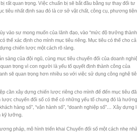
bị rất quan trọng. Việc chuẩn bị sẽ bắt đầu bằng sự thay đổi tư
 tiêu nhất định sau đó là cơ sở vật chất, công cụ, phương tiện
tùy vào sự mong muốn của lãnh đạo, vào “mức độ trưởng thành
 thể xác định cho mình mục tiêu riêng. Mục tiêu có thể cho cả
dựng chiến lược một cách rõ ràng.
ẵn sàng của đội ngũ, cùng mục tiêu chuyển đổi của doanh nghi
uan trọng vì con người là yếu tố quyết định thành công của
anh sẽ quan trọng hơn nhiều so với việc sử dụng công nghệ ti
p cần xây dựng chiến lược riêng cho mình để đến mục tiêu đã
 lược chuyển đổi số có thể có những yếu tố chung đó là hướn
”, “khách hàng số”, “vận hành số”, “doanh nghiệp số”… Xây dựng 
h kỹ lưỡng.
phương pháp, mô hình triển khai Chuyển đổi số một cách nhẹ nh
.