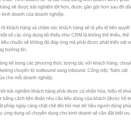
 hàng sẽ được trải nghiệm tốt hơn, được gần gũi hơn sau đó d
 kinh doanh của doanh nghiệp.
 rõ khách hàng và chăm sóc khách hàng sẽ là yếu tố tiên quyết
y một số các ứng dụng tối thiểu như CRM là không thể thiếu, thế
 tiêu chuẩn sẽ không đủ đáp ứng mà phải được phát triển sát v
ng hướng tới.
 đáng kể trong các phương thức tương tác với khách hàng, chuy
rketing chuyển từ outbound sang inbound. Công việc “bám sát
búa cho mỗi doanh nghiệp.
hỏi trải nghiệm khách hàng phải được cá nhân hóa, hiểu rõ kh
rợ bằng cách tiên đoán nhu cầu tiêu dùng của khách (được hỗ t
luật pháp ngày càng chặt chẽ đòi hỏi mọi dữ liệu người dùng phả
 ứng dụng số chuyên dụng cho kinh doanh sẽ cần đặt biệt ưu