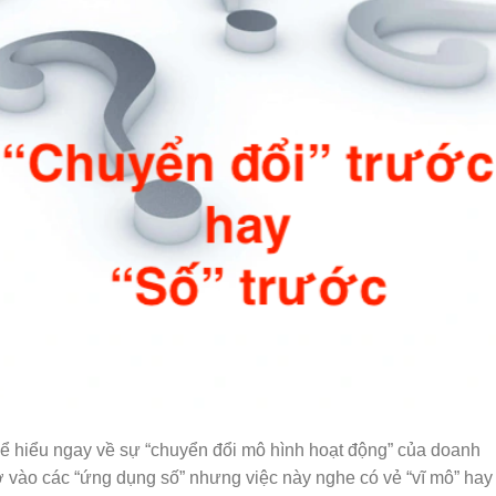
thể hiểu ngay về sự “chuyển đổi mô hình hoạt động” của doanh
 vào các “ứng dụng số” nhưng việc này nghe có vẻ “vĩ mô” hay 